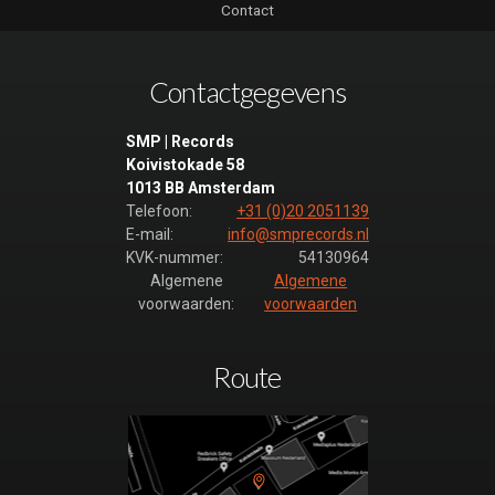
Contact
(luistervoorbeeld)
Time to Dance
(35)
Contactgegevens
(luistervoorbeeld)
SMP | Records
Koivistokade 58
1013 BB Amsterdam
Telefoon:
+31 (0)20 2051139
E-mail:
info@smprecords.nl
KVK-nummer:
54130964
Algemene
Algemene
voorwaarden:
voorwaarden
Route