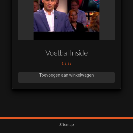
(28)
(luistervoorbeeld)
Time to Dance
(29)
(luistervoorbeeld)
Time to Dance
(30)
(luistervoorbeeld)
Voetbal Inside
Time to Dance
€
9,99
(31)
(luistervoorbeeld)
Toevoegen aan winkelwagen
Time to Dance
(32)
(luistervoorbeeld)
Time to Dance
(33)
(luistervoorbeeld)
Sitemap
Time to Dance
(34)