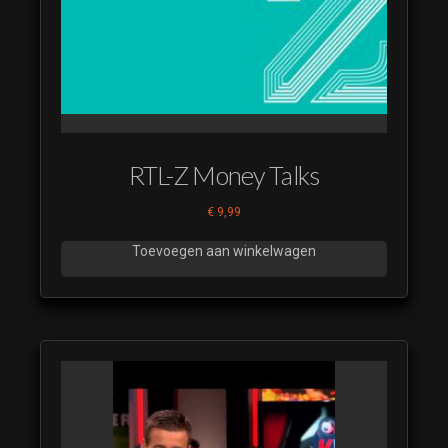
(22)
(luistervoorbeeld)
Time to Dance
(23)
(luistervoorbeeld)
Time to Dance
(24)
RTL-Z Money Talks
(luistervoorbeeld)
Time to Dance
€
9,99
(25)
(luistervoorbeeld)
Toevoegen aan winkelwagen
Time to Dance
(26)
(luistervoorbeeld)
Time to Dance
(27)
(luistervoorbeeld)
Time to Dance