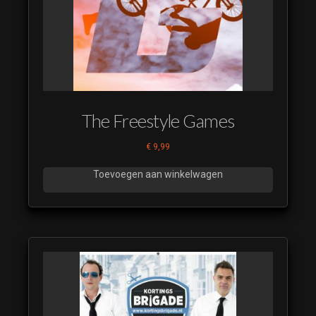
(10)
(luistervoorbeeld)
Time to Dance
(11)
(luistervoorbeeld)
Time to Dance
(12)
The Freestyle Games
(luistervoorbeeld)
€
9,99
Time to Dance
(13)
Toevoegen aan winkelwagen
(luistervoorbeeld)
Time to Dance
(14)
(luistervoorbeeld)
Time to Dance
(15)
(luistervoorbeeld)
Time to Dance