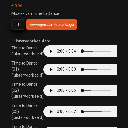
€
9,99
Muziek van Time to Dance
Time
Toevoegen aan winkelwagen
to
Dance
aantal
Luistervoorbeelden:
Time to Dance
(luistervoorbeeld)
Time to Dance
(01)
(luistervoorbeeld)
Time to Dance
(02)
(luistervoorbeeld)
Time to Dance
(03)
(luistervoorbeeld)
Time to Dance