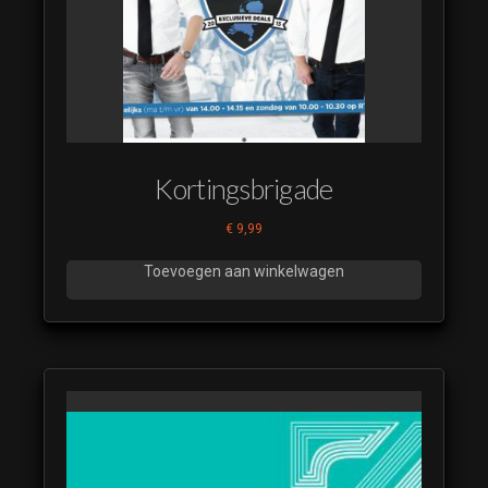
(16)
(luistervoorbeeld)
Time to Dance
(17)
(luistervoorbeeld)
Time to Dance
(18)
Kortingsbrigade
(luistervoorbeeld)
Time to Dance
€
9,99
(19)
Toevoegen aan winkelwagen
(luistervoorbeeld)
Time to Dance
(20)
(luistervoorbeeld)
Time to Dance
(21)
(luistervoorbeeld)
Time to Dance