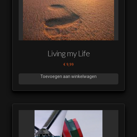
met underscore
(luistervoorbeeld)
Nieuws 2 kort
met underscore
(luistervoorbeeld)
Nieuws
Rondloper
Living my Life
(luistervoorbeeld)
Nieuws
€
9,99
Rondloper
verlengd
Toevoegen aan winkelwagen
(luistervoorbeeld)
Nieuws Uur 2013
- Afronding-R128
(luistervoorbeeld)
Nieuws Uur 2013
- Coming Up
Nieuws-R128
(luistervoorbeeld)