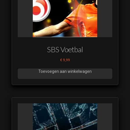
(luistervoorbeeld)
NU modern
actueel Score 6
(luistervoorbeeld)
Promo Bumper
met underscore
(luistervoorbeeld)
SBS Voetbal
1 - Opening
€
9,99
Headlines en
Sweep naar
Toevoegen aan winkelwagen
Headline 1 en
Underscore V2-
R128
(luistervoorbeeld)
1 - Opening
Headlines en
Sweep naar
Headline 1 en
Underscore-R128