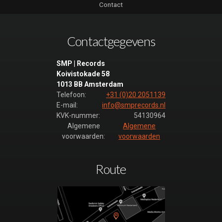
Contact
Nieuws Uur 2013
- Wipe-R128
(luistervoorbeeld)
Contactgegevens
Nieuwsuur
(luistervoorbeeld)
SMP | Records
Koivistokade 58
Nieuwsuur (1)
1013 BB Amsterdam
(luistervoorbeeld)
Telefoon:
+31 (0)20 2051139
Nieuwsuur (2)
E-mail:
info@smprecords.nl
(luistervoorbeeld)
KVK-nummer:
54130964
Algemene
Algemene
Nieuwsuur (3)
voorwaarden:
voorwaarden
(luistervoorbeeld)
Nieuwsuur 2015
V1
Route
(luistervoorbeeld)
Nieuwsuur 2015
V2
(luistervoorbeeld)