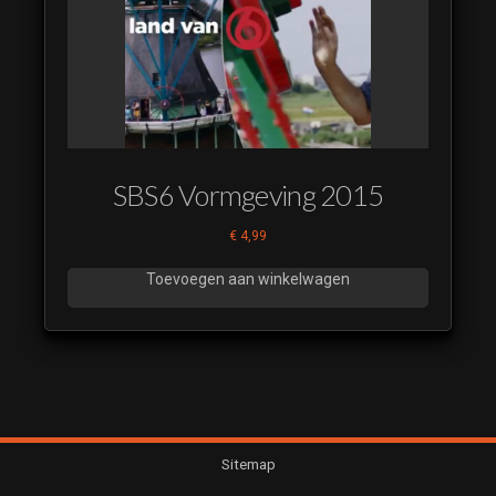
Nieuws Uur 2013
- Coming Up
Sport-R128
(luistervoorbeeld)
Nieuws Uur 2013
- Headline V2-
R128
SBS6 Vormgeving 2015
(luistervoorbeeld)
Nieuws Uur 2013
€
4,99
- Headline-R128
(luistervoorbeeld)
Toevoegen aan winkelwagen
Nieuws Uur 2013
- Thema met
Swell-R128
(luistervoorbeeld)
Nieuws Uur 2013
- Thema V2 Dry
Sitemap
Mix-R128
(luistervoorbeeld)