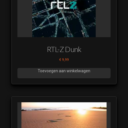
(luistervoorbeeld)
2 - Sweep los
voor tussen de
headlines-R128
(luistervoorbeeld)
5 - Coming up
Sport-R128
RTL-Z Dunk
(luistervoorbeeld)
6 - Eindleader V2-
€
9,99
R128
Toevoegen aan winkelwagen
(luistervoorbeeld)
7 - Afrondings
Loop-R128
(luistervoorbeeld)
Bumper 2 heel
kort
(luistervoorbeeld)
Nieuws 04 kort