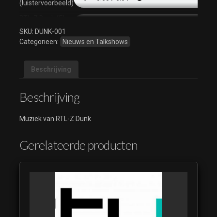
(luistervoorbeeld)
RTL-Z Dunk (5)
(luistervoorbeeld)
SKU:
DUNK-001
Categorieën:
Nieuws en Talkshows
RTL-Z Dunk (6)
(luistervoorbeeld)
Beschrijving
RTL-Z Dunk (6)
(luistervoorbeeld)
Beschrijving
RTL-Z Dunk (7)
(luistervoorbeeld)
Muziek van RTL-Z Dunk
Gerelateerde producten