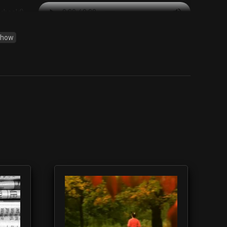
orbeeld)
Show