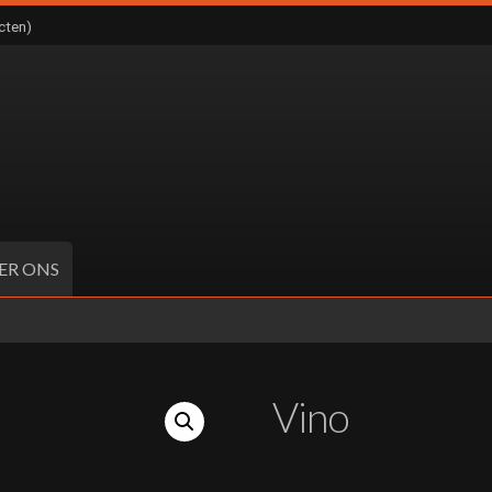
cten)
ER ONS
Vino