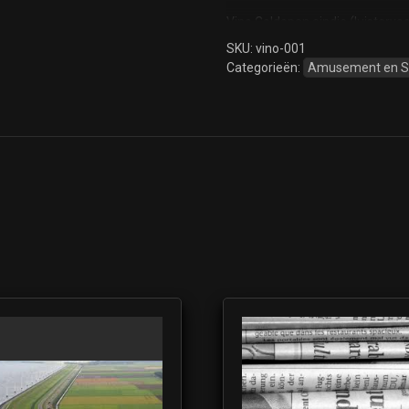
Vino Coldopen eindje (luistervo
SKU:
vino-001
Categorieën:
Amusement en 
Vino Leader (luistervoorbeeld)