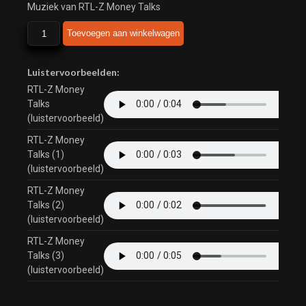
Muziek van RTL-Z Money Talks
RTL-
Toevoegen aan winkelwagen
Z
Money
Talks
Luistervoorbeelden:
aantal
RTL-Z Money
Talks
(luistervoorbeeld)
RTL-Z Money
Talks (1)
(luistervoorbeeld)
RTL-Z Money
Talks (2)
(luistervoorbeeld)
RTL-Z Money
Talks (3)
(luistervoorbeeld)