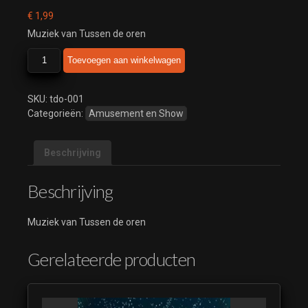
€
1,99
Muziek van Tussen de oren
Tussen
Toevoegen aan winkelwagen
de
oren
aantal
SKU:
tdo-001
Categorieën:
Amusement en Show
Beschrijving
Beschrijving
Muziek van Tussen de oren
Gerelateerde producten