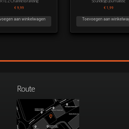
RTL-Z Channel Branding
Soundlogo journalistic
€
9,99
€
1,99
voegen aan winkelwagen
Toevoegen aan winkelwa
Route