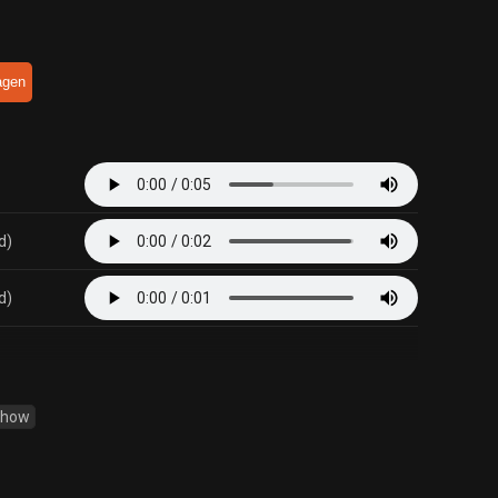
agen
d)
d)
Show