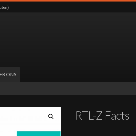
cten)
ER ONS
RTL-Z Facts