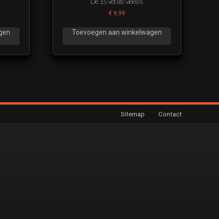
De 15 vetste video’s
€
9,99
gen
Toevoegen aan winkelwagen
Sitemap
Contact