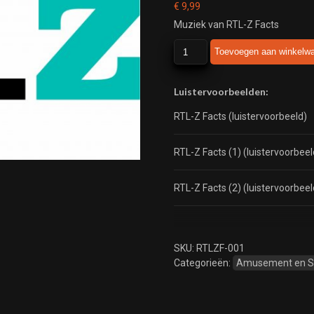
€
9,99
Muziek van RTL-Z Facts
RTL-
Toevoegen aan winkelw
Z
Facts
aantal
Luistervoorbeelden:
RTL-Z Facts (luistervoorbeeld)
RTL-Z Facts (1) (luistervoorbeel
RTL-Z Facts (2) (luistervoorbeel
SKU:
RTLZF-001
Categorieën:
Amusement en 