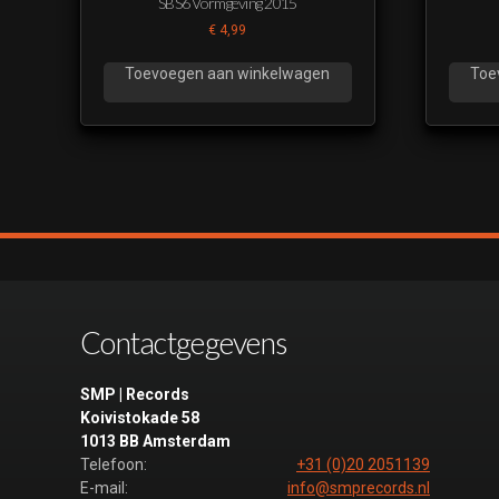
SBS6 Vormgeving 2015
€
4,99
Toevoegen aan winkelwagen
Toe
Contactgegevens
SMP | Records
Koivistokade 58
1013 BB Amsterdam
Telefoon:
+31 (0)20 2051139
E-mail:
info@smprecords.nl