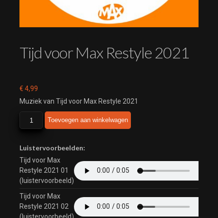
Tijd voor Max Restyle 2021
€
4,99
Muziek van Tijd voor Max Restyle 2021
Tijd
Toevoegen aan winkelwagen
voor
Max
Restyle
Luistervoorbeelden:
2021
Tijd voor Max
aantal
Restyle 2021 01
(luistervoorbeeld)
Tijd voor Max
Restyle 2021 02
(luistervoorbeeld)