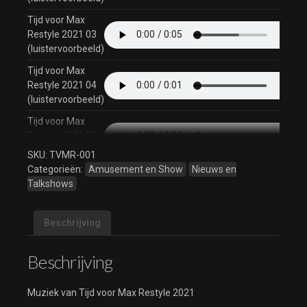
Tijd voor Max
Restyle 2021 03
(luistervoorbeeld)
Tijd voor Max
Restyle 2021 04
(luistervoorbeeld)
Tijd voor Max
Restyle 2021 05
(luistervoorbeeld)
SKU:
TVMR-001
Categorieën:
Amusement en Show
Nieuws en
Tijd voor Max
Talkshows
Restyle 2021 06
(luistervoorbeeld)
Tijd voor Max
Beschrijving
Restyle 2021 07
(luistervoorbeeld)
Beschrijving
Tijd voor Max
Restyle 2021 08
Muziek van Tijd voor Max Restyle 2021
(luistervoorbeeld)