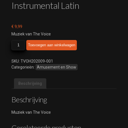
Instrumental Latin
€
9,99
Muziek van The Voice
The
Toevoegen aan winkelwagen
Voice
2020
Instrumental
SKU:
TVOH202009-001
Latin
Categorieën:
Amusement en Show
aantal
Beschrijving
Beschrijving
Muziek van The Voice
Gerelateerde producten