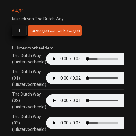
€
4,99
Muziek van The Dutch Way
The
Toevoegen aan winkelwagen
Dutch
Way
aantal
Luistervoorbeelden:
The Dutch Way
(luistervoorbeeld)
The Dutch Way
(01)
(luistervoorbeeld)
The Dutch Way
(02)
(luistervoorbeeld)
The Dutch Way
(03)
(luistervoorbeeld)