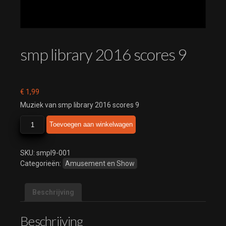
smp library 2016 scores 9
€
1,99
Muziek van smp library 2016 scores 9
smp
Toevoegen aan winkelwagen
library
2016
scores
SKU:
smpl9-001
9
Categorieën:
Amusement en Show
aantal
Beschrijving
Beschrijving