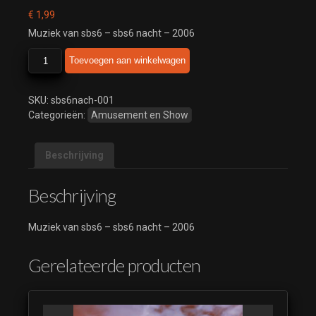
€
1,99
Muziek van sbs6 – sbs6 nacht – 2006
sbs6
Toevoegen aan winkelwagen
-
sbs6
nacht
SKU:
sbs6nach-001
-
Categorieën:
Amusement en Show
2006
aantal
Beschrijving
Beschrijving
Muziek van sbs6 – sbs6 nacht – 2006
Gerelateerde producten