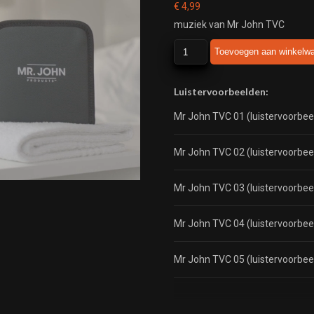
€
4,99
muziek van Mr John TVC
Mr
Toevoegen aan winkelw
John
TVC
aantal
Luistervoorbeelden:
Mr John TVC 01 (luistervoorbee
Mr John TVC 02 (luistervoorbee
Mr John TVC 03 (luistervoorbee
Mr John TVC 04 (luistervoorbee
Mr John TVC 05 (luistervoorbee