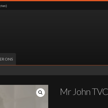
cten)
ER ONS
Mr John TV