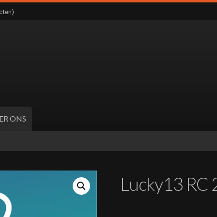
cten)
ER ONS
Lucky13 RC 