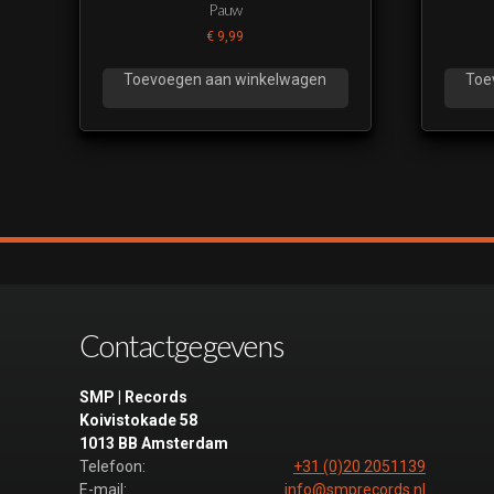
Pauw
€
9,99
Toevoegen aan winkelwagen
Toe
Contactgegevens
SMP | Records
Koivistokade 58
1013 BB Amsterdam
Telefoon:
+31 (0)20 2051139
E-mail:
info@smprecords.nl