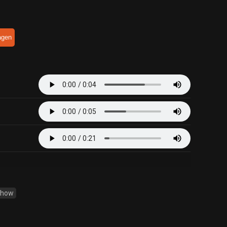
agen
Show