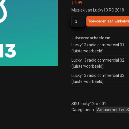
€
4,99
Muziek van Lucky13 RC 2018
Lucky13
Toevoegen aan winkelw
RC
2018
aantal
Luistervoorbeelden:
Lucky13 radio commercial 01
(luistervoorbeeld)
Lucky13 radio commercial 02
(luistervoorbeeld)
Lucky13 radio commercial 03
(luistervoorbeeld)
SKU:
lucky12rc-001
Categorieën:
Amusement en 