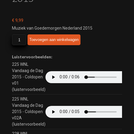
€
9,99
Muziek van Goedemorgen Nederland 2015
Goedemorgen
Toevoegen aan winkelwagen
Nederland
2015
aantal
Luistervoorbeelden:
225 WNL
Vandaag de Dag
2015 - Coldopen
v01
(luistervoorbeeld)
225 WNL
Vandaag de Dag
2015 - Coldopen
v02A
(luistervoorbeeld)
228 WNL