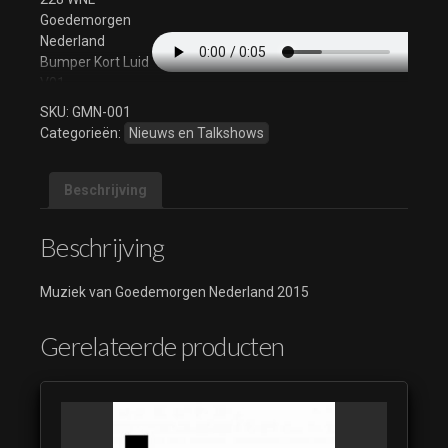
Goedemorgen
Nederland
Bumper Kort Luid
V01
(luistervoorbeeld)
SKU:
GMN-001
Categorieën:
Nieuws en Talkshows
228 WNL
Goedemorgen
Nederland Leader
Beschrijving
Mix V01A
(luistervoorbeeld)
Beschrijving
228 WNL
Goedemorgen
Muziek van Goedemorgen Nederland 2015
Nederland
Rondloper
Underscore V01
Gerelateerde producten
(luistervoorbeeld)
Goedemorgen
Nederland 2015
(luistervoorbeeld)