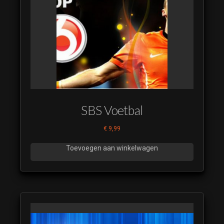
Verkeer
225 WNL
Goedemorgen
Nederland
rondloper na
leader V01A
SBS Voetbal
€
9,99
Toevoegen aan winkelwagen