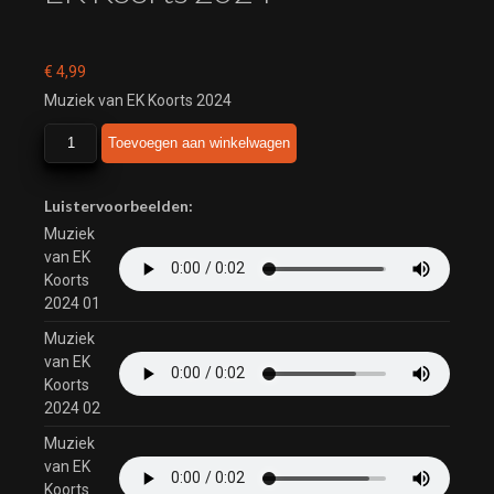
€
4,99
Muziek van EK Koorts 2024
EK
Toevoegen aan winkelwagen
Koorts
2024
aantal
Luistervoorbeelden:
Muziek
van EK
Koorts
2024 01
Muziek
van EK
Koorts
2024 02
Muziek
van EK
Koorts