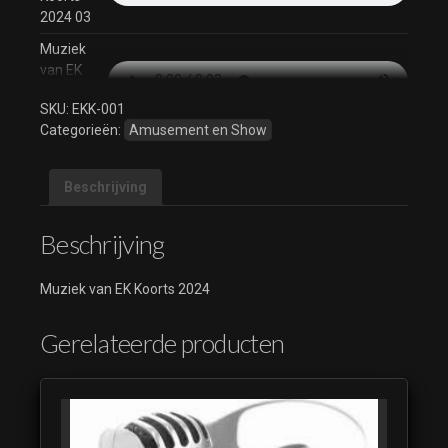
2024 03
Muziek
van EK
Koorts
SKU:
EKK-001
2024 04
Categorieën:
Amusement en Show
Muziek
van EK
Koorts
Beschrijving
2024 05
Beschrijving
Muziek
van EK
Koorts
Muziek van EK Koorts 2024
2024 06
Muziek
Gerelateerde producten
van EK
Koorts
2024 07
Muziek