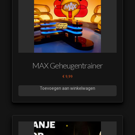
Muziek
van EK
Koorts
2024 13
Muziek
van EK
Koorts
2024 14
Muziek
MAX Geheugentrainer
van EK
Koorts
€
9,99
2024 15
Toevoegen aan winkelwagen