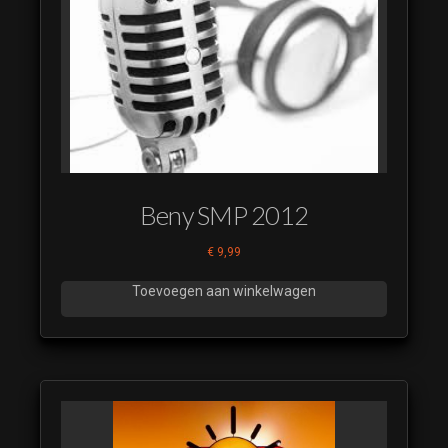
van EK
Koorts
2024 08
Muziek
van EK
Koorts
2024 09
Muziek
van EK
Beny SMP 2012
Koorts
2024 10
€
9,99
Muziek
van EK
Toevoegen aan winkelwagen
Koorts
2024 11
Muziek
van EK
Koorts
2024 12