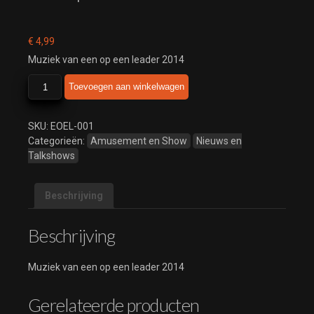
€
4,99
Muziek van een op een leader 2014
een
Toevoegen aan winkelwagen
op
een
leader
SKU:
EOEL-001
2014
Categorieën:
Amusement en Show
Nieuws en
aantal
Talkshows
Beschrijving
Beschrijving
Muziek van een op een leader 2014
Gerelateerde producten