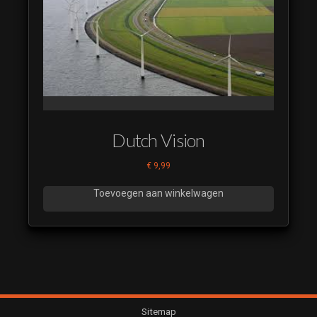
Shownieuws
Headlines
(luistervoorbeeld)
Shownieuws
Headlines
Rustiger
(luistervoorbeeld)
Shownieuws
Dutch Vision
Headlines Strings
-10 dB
€
9,99
(luistervoorbeeld)
Shownieuws
Toevoegen aan winkelwagen
Leader van
thema
Shownieuws Full
(luistervoorbeeld)
Shownieuws
Leader van
thema
Sitemap