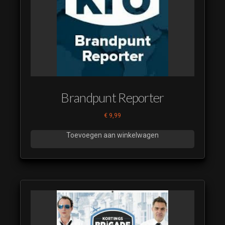
SBS6
Shownieuws
Montage
voorbeeld [smp]
(luistervoorbeeld)
Show restyle
open leader met
sfx [smp]
Brandpunt Reporter
(luistervoorbeeld)
€
9,99
Show restyle
preview score
Toevoegen aan winkelwagen
[smp]
(luistervoorbeeld)
Show restyle
slotleader [smp]
(luistervoorbeeld)
Show us around
(luistervoorbeeld)