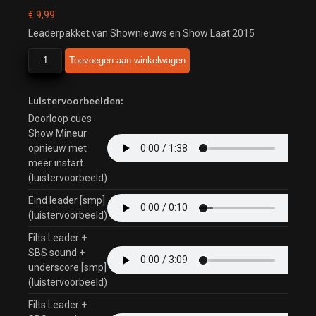
€
9,99
Leaderpakket van Shownieuws en Show Laat 2015
Shownieuws
Toevoegen aan winkelwagen
aantal
Luistervoorbeelden:
Doorloop cues
Show Mineur
opnieuw met
meer instart
(luistervoorbeeld)
Eind leader [smp]
(luistervoorbeeld)
Filts Leader +
SBS sound +
underscore [smp]
(luistervoorbeeld)
Filts Leader +