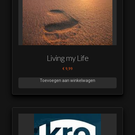
Social Media
Underscore V01-
R128
(luistervoorbeeld)
Flits Leader kort +
underscore [smp]
(luistervoorbeeld)
I am gonna show
Living my Life
you
(luistervoorbeeld)
€
9,99
I am gonna Show
Toevoegen aan winkelwagen
you 1
(luistervoorbeeld)
Intro Leader +
underscore [smp]
(luistervoorbeeld)
Montage
Voorbeeld
(luistervoorbeeld)