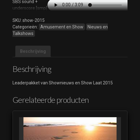
SBS sound +
underscore [smp]
(luistervoorbeeld)
SKU:
show-2015
Shownieuws Flits
Categorieën:
Amusement en Show
Nieuws en
Einde
Talkshows
(luistervoorbeeld)
Shownieuws Flits
Beschrijving
Item
(luistervoorbeeld)
Beschrijving
Shownieuws
Spannend Mineur
Leaderpakket van Shownieuws en Show Laat 2015
Bumper Gitaar
(luistervoorbeeld)
Gerelateerde producten
228 Shownieuws
Social Media
Bumper Sweep5
V01-R128
(luistervoorbeeld)
228 Shownieuws