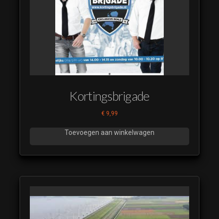
Show us around
1
(luistervoorbeeld)
Show us around
2
(luistervoorbeeld)
Show us around
3
Kortingsbrigade
(luistervoorbeeld)
€
9,99
Show us around
4
Toevoegen aan winkelwagen
(luistervoorbeeld)
Show us around
5
(luistervoorbeeld)
Show us around
6
(luistervoorbeeld)