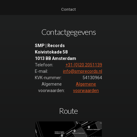
Shownieuws kort
met intro
Contact
(luistervoorbeeld)
Shownieuws
Contactgegevens
promo 10 sec
(luistervoorbeeld)
SMP | Records
Shownieuws
Koivistokade 58
promo 15 sec
1013 BB Amsterdam
(luistervoorbeeld)
Telefoon:
+31 (0)20 2051139
Shownieuws
E-mail:
info@smprecords.nl
promo 20 sec
KVK-nummer:
54130964
(luistervoorbeeld)
Algemene
Algemene
voorwaarden:
voorwaarden
Shownieuws
Spannend Mineur
Bumper
Route
(luistervoorbeeld)
Shownieuws
Spannend Mineur
Leader lang