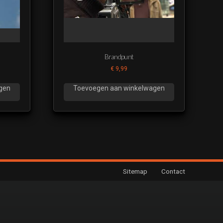
mer 17
mer 18
Brandpunt
€
9,99
mer 19
gen
Toevoegen aan winkelwagen
mer 20
mer 21
mer 22
Sitemap
Contact
mer 23
mer 24