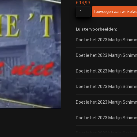
€
14,99
Doet
Toevoegen aan winkelw
ie
het
2023
Luistervoorbeelden:
Martijn
Doet ie het 2023 Martijn Schim
Schimmer
aantal
Doet ie het 2023 Martijn Schim
Doet ie het 2023 Martijn Schim
Doet ie het 2023 Martijn Schim
Doet ie het 2023 Martijn Schim
Doet ie het 2023 Martijn Schim
Doet ie het 2023 Martijn Schim