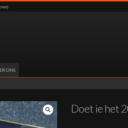
cten)
ER ONS
Doet ie het 