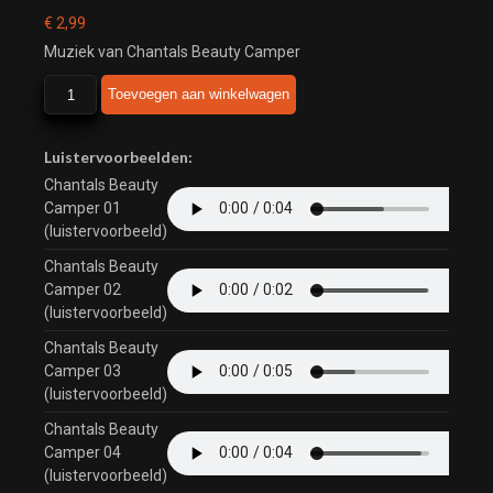
€
2,99
Muziek van Chantals Beauty Camper
Chantals
Toevoegen aan winkelwagen
Beauty
Camper
aantal
Luistervoorbeelden:
Chantals Beauty
Camper 01
(luistervoorbeeld)
Chantals Beauty
Camper 02
(luistervoorbeeld)
Chantals Beauty
Camper 03
(luistervoorbeeld)
Chantals Beauty
Camper 04
(luistervoorbeeld)