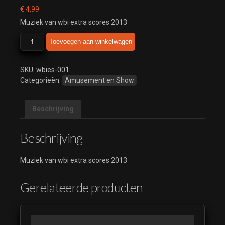
€
4,99
Muziek van wbi extra scores 2013
wbi
Toevoegen aan winkelwagen
extra
scores
2013
SKU:
wbies-001
aantal
Categorieën:
Amusement en Show
Beschrijving
Beschrijving
Muziek van wbi extra scores 2013
Gerelateerde producten