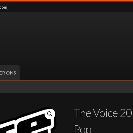
cten)
ER ONS
The Voice 2
Pop