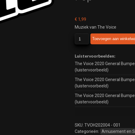
€
1,99
Muziek van The Voice
The
Toevoegen aan winkelw
Voice
2020
General
Luistervoorbeelden:
Bumpers
The Voice 2020 General Bumpe
Pop
(luistervoorbeeld)
aantal
The Voice 2020 General Bumpe
(luistervoorbeeld)
The Voice 2020 General Bumpe
(luistervoorbeeld)
SKU:
TVOH202004 - 001
Categorieën:
Amusement en 