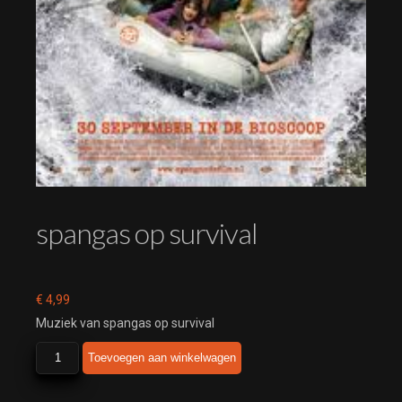
spangas op survival
€
4,99
Muziek van spangas op survival
spangas
Toevoegen aan winkelwagen
op
survival