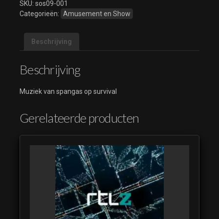
aantal
SKU:
sos09-001
Categorieën:
Amusement en Show
Beschrijving
Beschrijving
Muziek van spangas op survival
Gerelateerde producten