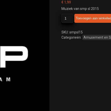
€
1,99
Muziek van smp sl 2015
smp
Toevoegen aan winkelw
sl
2015
aantal
SKU:
smpsl15
Categorieën:
Amusement en 