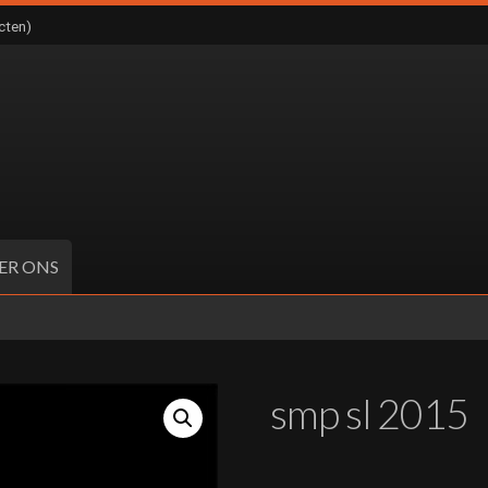
cten)
ER ONS
smp sl 2015