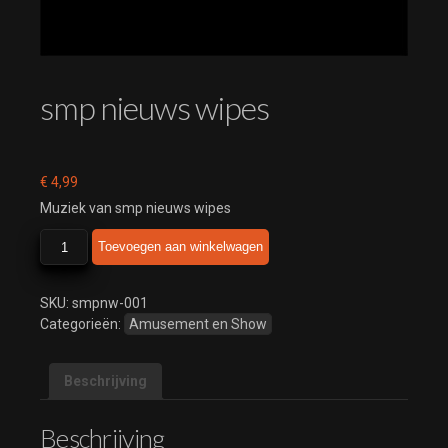
smp nieuws wipes
€
4,99
Muziek van smp nieuws wipes
smp
Toevoegen aan winkelwagen
nieuws
wipes
aantal
SKU:
smpnw-001
Categorieën:
Amusement en Show
Beschrijving
Beschrijving