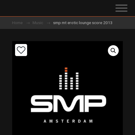
Home
Music
smp mt erotic lounge score 2013