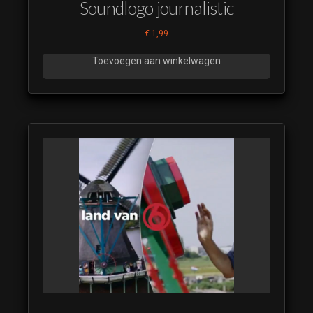
Soundlogo journalistic
€
1,99
Toevoegen aan winkelwagen