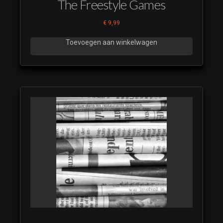
The Freestyle Games
€
9,99
Toevoegen aan winkelwagen