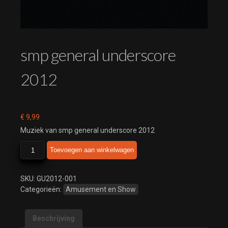
smp general underscore
2012
€
9,99
Muziek van smp general underscore 2012
smp
Toevoegen aan winkelwagen
general
underscore
2012
SKU:
GU2012-001
aantal
Categorieën:
Amusement en Show
Beschrijving