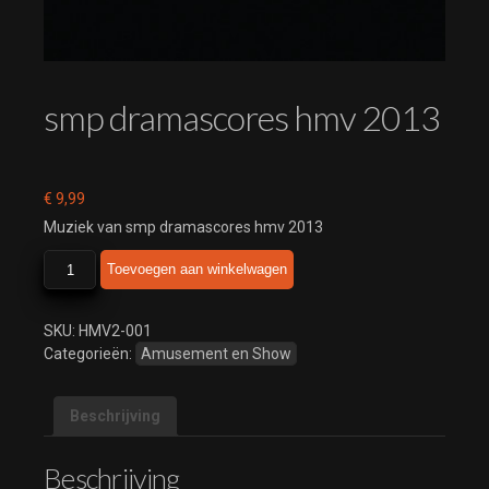
smp dramascores hmv 2013
€
9,99
Muziek van smp dramascores hmv 2013
smp
Toevoegen aan winkelwagen
dramascores
hmv
2013
SKU:
HMV2-001
aantal
Categorieën:
Amusement en Show
Beschrijving
Beschrijving