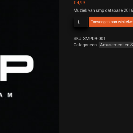
€
4,99
Muziek van smp database 2016
smp
Toevoegen aan winkelw
database
2016
scores
SKU:
SMPD9-001
9
Categorieën:
Amusement en 
aantal