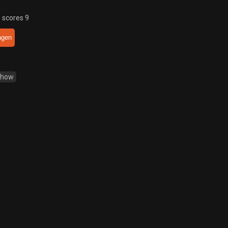
 scores 9
agen
Show