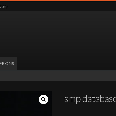
cten)
ER ONS
smp database