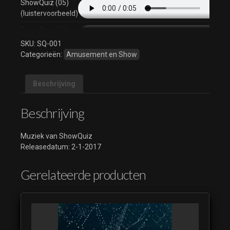
ShowQuiz (05)
(luistervoorbeeld)
ShowQuiz (06)
(luistervoorbeeld)
SKU:
SQ-001
Categorieën:
Amusement en Show
ShowQuiz (07)
(luistervoorbeeld)
Beschrijving
ShowQuiz (08)
(luistervoorbeeld)
Beschrijving
Muziek van ShowQuiz
Releasedatum: 2-1-2017
Gerelateerde producten