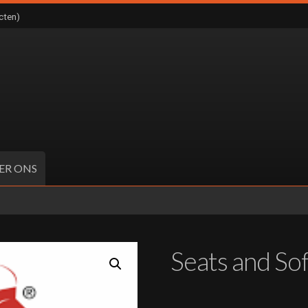
cten)
ER ONS
Seats and So