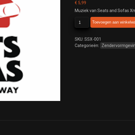
€
5,99
Muziek van Seats and Sofas X
Seats
Toevoegen aan winkelw
and
Sofas
Xmas
SKU:
SSX-001
aantal
Categorieën:
Zendervormgevi