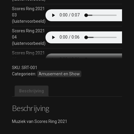
Scores Ring 2021
03
(luistervoorbeeld)
Scores Ring 2021
04
(luistervoorbeeld)
Scores Ring 2021
05
(luistervoorbeeld)
SKU:
SRT-001
Categorieën:
Amusement en Show
Scores Ring 2021
06
(luistervoorbeeld)
Beschrijving
Scores Ring 2021
07
Beschrijving
(luistervoorbeeld)
Scores Ring 2021
Muziek van Scores Ring 2021
08
(luistervoorbeeld)