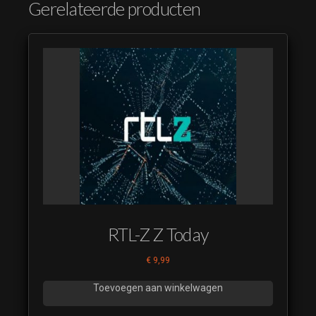
Gerelateerde producten
Scores Ring 2021
09
(luistervoorbeeld)
Scores Ring 2021
10
(luistervoorbeeld)
Scores Ring 2021
11
(luistervoorbeeld)
RTL-Z Z Today
€
9,99
Toevoegen aan winkelwagen