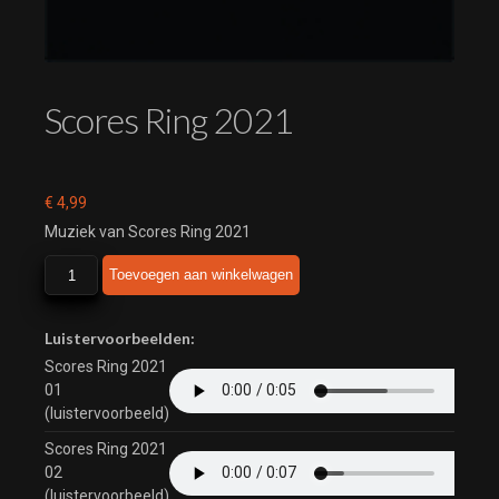
Scores Ring 2021
€
4,99
Muziek van Scores Ring 2021
Scores
Toevoegen aan winkelwagen
Ring
2021
aantal
Luistervoorbeelden:
Scores Ring 2021
01
(luistervoorbeeld)
Scores Ring 2021
02
(luistervoorbeeld)