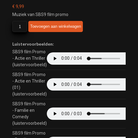
€
9,99
Muziek van SBS9 film promo
SBS9
Toevoegen aan winkelwagen
film
promo
aantal
Luistervoorbeelden:
SBS9 film Promo
- Actie en Thriller
(luistervoorbeeld)
SBS9 film Promo
- Actie en Thriller
(01)
(luistervoorbeeld)
SBS9 film Promo
- Familie en
Comedy
(luistervoorbeeld)
SBS9 film Promo