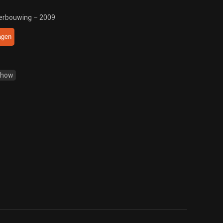
verbouwing – 2009
agen
Show