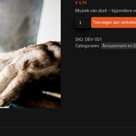
€
4,99
Muziek van sbs6 – bijzondere 
sbs6
Toevoegen aan winkelw
-
bijzondere
verbouwing
SKU:
DBV-001
-
Categorieën:
Amusement en 
2009
aantal