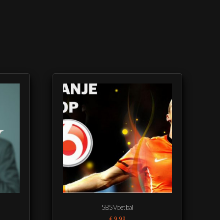
SBS Voetbal
€
9,99