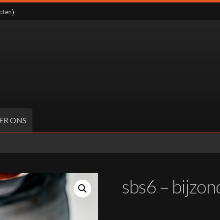
cten)
ER ONS
sbs6 – bijzo