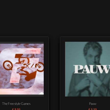
The Freestyle Games
Pauw
€
9,99
€
9,99