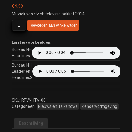
€
9,99
Muziek van rtv nh televisie pakket 2014
rtv
Toevoegen aan winkelwagen
nh
televisie
pakket
Luistervoorbeelden:
2014
Bureau NH
aantal
Headlines
Bureau NH
Leader en
Headlines2
SKU:
RTVNHTV-001
Categorieën:
Nieuws en Talkshows
Zendervormgeving
Beschrijving