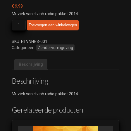
€
9,99
Muziek van rtv nh radio pakket 2014
rtv
Toevoegen aan winkelwagen
nh
radio
pakket
SKU:
RTVNHR3-001
2014
Categorieën:
Zendervormgeving
aantal
Beschrijving
Beschrijving
Muziek van rtv nh radio pakket 2014
Gerelateerde producten