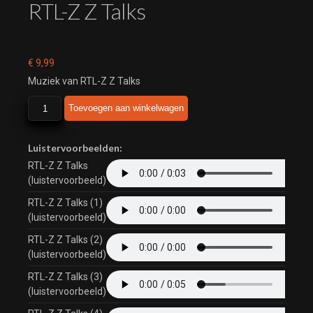
RTL-Z Z Talks
€
9,99
Muziek van RTL-Z Z Talks
RTL-
Toevoegen aan winkelwagen
Z
Z
Talks
Luistervoorbeelden:
aantal
RTL-Z Z Talks
(luistervoorbeeld)
RTL-Z Z Talks (1)
(luistervoorbeeld)
RTL-Z Z Talks (2)
(luistervoorbeeld)
RTL-Z Z Talks (3)
(luistervoorbeeld)