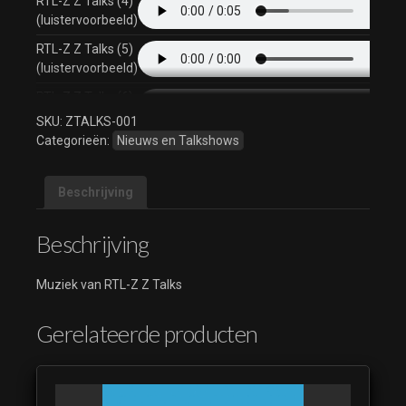
RTL-Z Z Talks (4)
(luistervoorbeeld)
RTL-Z Z Talks (5)
(luistervoorbeeld)
RTL-Z Z Talks (6)
(luistervoorbeeld)
SKU:
ZTALKS-001
Categorieën:
Nieuws en Talkshows
RTL-Z Z Talks (7)
(luistervoorbeeld)
Beschrijving
RTL-Z Z Talks (8)
(luistervoorbeeld)
Beschrijving
RTL-Z Z Talks (9)
(luistervoorbeeld)
Muziek van RTL-Z Z Talks
Gerelateerde producten