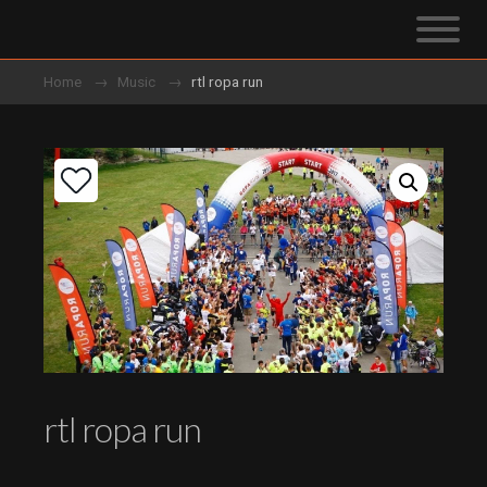
Home
Music
rtl ropa run
rtl ropa run