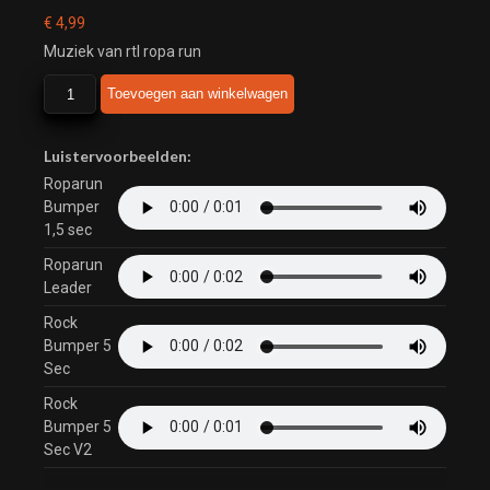
€
4,99
Muziek van rtl ropa run
rtl
Toevoegen aan winkelwagen
ropa
run
aantal
Luistervoorbeelden:
Roparun
Bumper
1,5 sec
Roparun
Leader
Rock
Bumper 5
Sec
Rock
Bumper 5
Sec V2