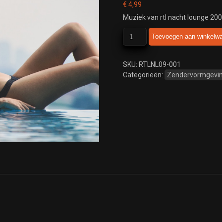
€
4,99
Muziek van rtl nacht lounge 20
rtl
Toevoegen aan winkelw
nacht
lounge
2009
SKU:
RTLNL09-001
aantal
Categorieën:
Zendervormgevi