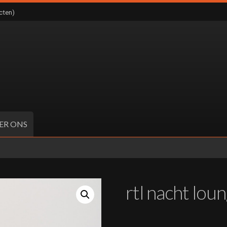
cten)
ER ONS
rtl nacht lo