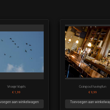
Vroege Vogels
Going out having fun
€
1,99
€
9,99
voegen aan winkelwagen
Toevoegen aan winkelwa