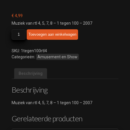
€
4,99
Muziek van rtl 4, 5, 7, 8 – 1 tegen 100 – 2007
rtl
Toevoegen aan winkelwagen
4,
5,
7,
SKU:
1tegen100rtl4
8
Categorieën:
Amusement en Show
-
1
Beschrijving
tegen
100
-
Beschrijving
2007
aantal
Muziek van rtl 4, 5, 7, 8 – 1 tegen 100 – 2007
Gerelateerde producten