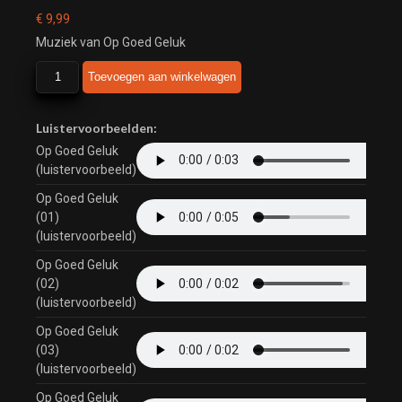
€
9,99
Muziek van Op Goed Geluk
Op
Toevoegen aan winkelwagen
Goed
Geluk
aantal
Luistervoorbeelden:
Op Goed Geluk
(luistervoorbeeld)
Op Goed Geluk
(01)
(luistervoorbeeld)
Op Goed Geluk
(02)
(luistervoorbeeld)
Op Goed Geluk
(03)
(luistervoorbeeld)
Op Goed Geluk