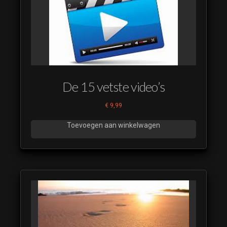
(10)
(luistervoorbeeld)
Op Goed Geluk
(11)
(luistervoorbeeld)
Op Goed Geluk
(12)
De 15 vetste video’s
(luistervoorbeeld)
€
9,99
Op Goed Geluk
(13)
Toevoegen aan winkelwagen
(luistervoorbeeld)
Op Goed Geluk
(14)
(luistervoorbeeld)