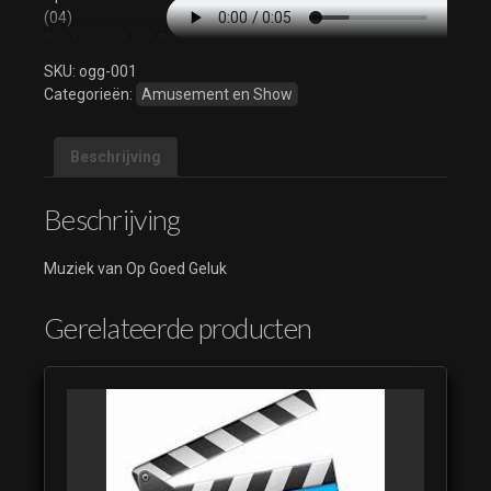
(04)
(luistervoorbeeld)
SKU:
ogg-001
Op Goed Geluk
Categorieën:
Amusement en Show
(05)
(luistervoorbeeld)
Op Goed Geluk
Beschrijving
(06)
(luistervoorbeeld)
Beschrijving
Op Goed Geluk
(07)
Muziek van Op Goed Geluk
(luistervoorbeeld)
Op Goed Geluk
Gerelateerde producten
(08)
(luistervoorbeeld)
Op Goed Geluk
(09)
(luistervoorbeeld)
Op Goed Geluk