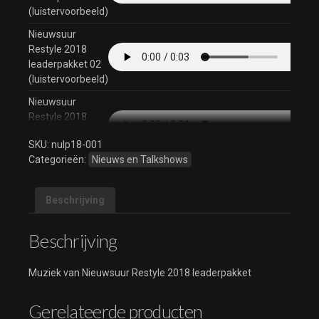
(luistervoorbeeld)
Nieuwsuur
Restyle 2018
leaderpakket 02
(luistervoorbeeld)
Nieuwsuur
Restyle 2018
leaderpakket 03
SKU:
nulp18-001
(luistervoorbeeld)
Categorieën:
Nieuws en Talkshows
Nieuwsuur
Restyle 2018
leaderpakket 04
Beschrijving
(luistervoorbeeld)
Beschrijving
Nieuwsuur
Restyle 2018
leaderpakket 05
Muziek van Nieuwsuur Restyle 2018 leaderpakket
(luistervoorbeeld)
Nieuwsuur
Gerelateerde producten