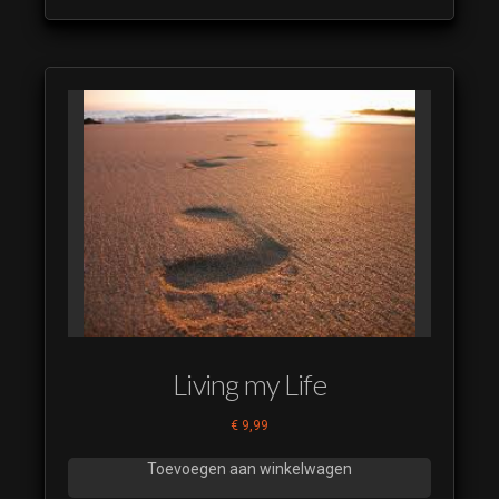
leaderpakket 20
(luistervoorbeeld)
Nieuwsuur
Restyle 2018
leaderpakket 21
(luistervoorbeeld)
Nieuwsuur
Restyle 2018
leaderpakket 22
(luistervoorbeeld)
Nieuwsuur
Restyle 2018
leaderpakket 23
(luistervoorbeeld)
Living my Life
Nieuwsuur
Restyle 2018
€
9,99
leaderpakket 24
(luistervoorbeeld)
Toevoegen aan winkelwagen
Nieuwsuur