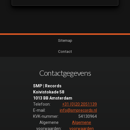
Restyle 2018
leaderpakket 25
(luistervoorbeeld)
Nieuwsuur
Restyle 2018
leaderpakket 26
Sitemap
(luistervoorbeeld)
Contact
Nieuwsuur
Restyle 2018
leaderpakket 27
Contactgegevens
(luistervoorbeeld)
Nieuwsuur
SMP | Records
Restyle 2018
Koivistokade 58
leaderpakket 28
1013 BB Amsterdam
(luistervoorbeeld)
Telefoon:
+31 (0)20 2051139
Nieuwsuur
E-mail:
info@smprecords.nl
Restyle 2018
KVK-nummer:
54130964
leaderpakket 29
Algemene
Algemene
(luistervoorbeeld)
voorwaarden:
voorwaarden