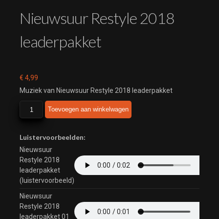
Nieuwsuur Restyle 2018
leaderpakket
€
4,99
Muziek van Nieuwsuur Restyle 2018 leaderpakket
Nieuwsuur
Toevoegen aan winkelwagen
Restyle
2018
leaderpakket
Luistervoorbeelden:
aantal
Nieuwsuur
Restyle 2018
leaderpakket
(luistervoorbeeld)
Nieuwsuur
Restyle 2018
leaderpakket 01