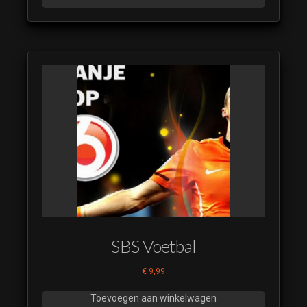
Nieuwe Leiders
2021 09
(luistervoorbeeld)
Nieuwe Leiders
2021 10
(luistervoorbeeld)
Nieuwe
Leiders
2021 12
Nieuwe
Leiders
2021 13
Nieuwe
Leiders
2021 14
SBS Voetbal
Nieuwe
€
9,99
Leiders
2021 15
Toevoegen aan winkelwagen