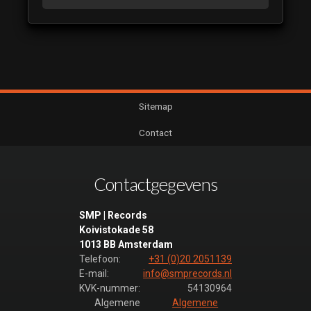
Nieuwe
Leiders
2021 16
Nieuwe
Leiders
2021 17
Sitemap
Nieuwe
Leiders
Contact
2021 18
Nieuwe
Leiders
Contactgegevens
2021 19
Nieuwe Leiders
SMP | Records
2021 11
Koivistokade 58
(luistervoorbeeld)
1013 BB Amsterdam
Telefoon:
+31 (0)20 2051139
Nieuwe
E-mail:
info@smprecords.nl
Leiders
KVK-nummer:
54130964
2022 01
Algemene
Algemene