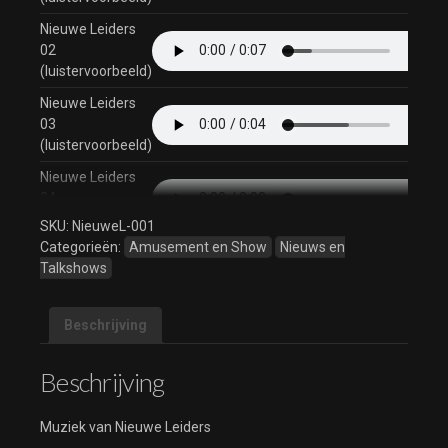
Nieuwe Leiders
02
(luistervoorbeeld)
Nieuwe Leiders
03
(luistervoorbeeld)
Nieuwe Leiders
04
(luistervoorbeeld)
SKU:
NieuweL-001
Categorieën:
Amusement en Show
Nieuws en
Nieuwe Leiders
Talkshows
05
(luistervoorbeeld)
Nieuwe Leiders
Beschrijving
06
(luistervoorbeeld)
Beschrijving
Nieuwe Leiders
07
Muziek van Nieuwe Leiders
(luistervoorbeeld)