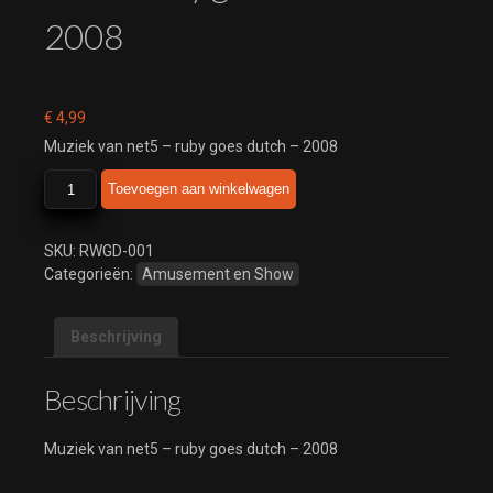
2008
€
4,99
Muziek van net5 – ruby goes dutch – 2008
net5
Toevoegen aan winkelwagen
-
ruby
goes
SKU:
RWGD-001
dutch
Categorieën:
Amusement en Show
-
2008
Beschrijving
aantal
Beschrijving
Muziek van net5 – ruby goes dutch – 2008