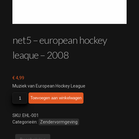
net5 – european hockey
leaque – 2008
€
4,99
Muziek van European Hockey League
net5
Toevoegen aan winkelwagen
-
european
hockey
SKU:
EHL-001
leaque
Categorieën:
Zendervormgeving
-
2008