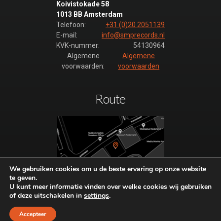
Koivistokade 58
1013 BB Amsterdam
Telefoon:
+31 (0)20 2051139
E-mail:
info@smprecords.nl
KVK-nummer:
54130964
Algemene
Algemene
voorwaarden:
voorwaarden
Route
We gebruiken cookies om u de beste ervaring op onze website
te geven.
Plan hier uw route naar SMP-
U kunt meer informatie vinden over welke cookies wij gebruiken
of deze uitschakelen in
settings
.
Records.
Bezoek alleen op afspraak.
Accepteer