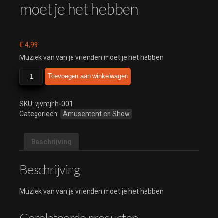
moet je het hebben
€
4,99
Muziek van van je vrienden moet je het hebben
Muziek
Toevoegen aan winkelwagen
van
van
je
SKU:
vjvmjhh-001
vrienden
Categorieën:
Amusement en Show
moet
je
Beschrijving
het
hebben
aantal
Beschrijving
Muziek van van je vrienden moet je het hebben
Gerelateerde producten