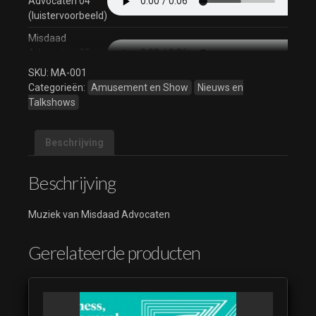
Advocaten 04
(luistervoorbeeld)
Misdaad
Advocaten 05
(luistervoorbeeld)
SKU:
MA-001
Categorieën:
Amusement en Show
Nieuws en
Misdaad
Talkshows
Advocaten 06
(luistervoorbeeld)
Misdaad
Beschrijving
Advocaten 07
(luistervoorbeeld)
Beschrijving
Misdaad
Advocaten 08
Muziek van Misdaad Advocaten
(luistervoorbeeld)
Misdaad
Gerelateerde producten
Advocaten 09
(luistervoorbeeld)
Misdaad
Advocaten 10