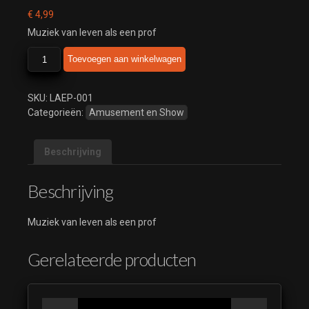
€
4,99
Muziek van leven als een prof
leven
Toevoegen aan winkelwagen
als
een
prof.
SKU:
LAEP-001
aantal
Categorieën:
Amusement en Show
Beschrijving
Beschrijving
Muziek van leven als een prof
Gerelateerde producten