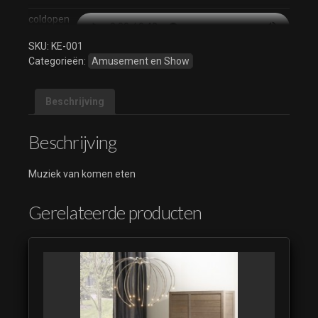
coldopen
v4extra
SKU:
KE-001
coldopen
Categorieën:
Amusement en Show
v5
Beschrijving
Beschrijving
Muziek van komen eten
Gerelateerde producten