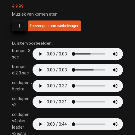
€
9,99
Muziek van komen eten
Komen
Toevoegen aan winkelwagen
eten
aantal
Luistervoorbeelden:
bumper 3
sec
bumper
dl2 3 sec
coldopen v
5extra
coldopen
v3
coldopen
v4 plus
leader
v3extra