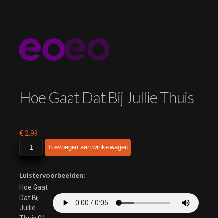
Hoe Gaat Dat Bij Jullie Thuis
€
2,99
Hoe
Toevoegen aan winkelwagen
Gaat
Dat
Bij
Luistervoorbeelden:
Jullie
Hoe Gaat
Thuis
Dat Bij
aantal
Jullie